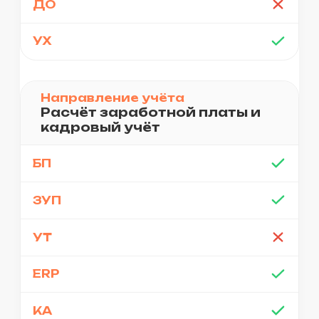
предприятия.
план обновлений.
Зафиксируем ваши цели и
ожидания, составим
дорожную карту по
внедрению 1С:ERP-
системы.
Контроль качества
Ежедневно отслеживаем
показатели и «движения»
по задачам проекта с
помощью дашборда.
Вовремя замечаем
критические отклонения и
устраняем их до того, как
они критически повлияют
на рабочий процесс.