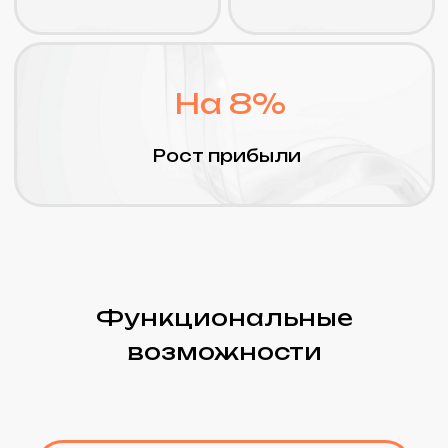
Управление складом и
запасами
Подсистемы «1C: ERP»
Регламентированный
учет
Подсистемы «1C: ERP»
Управление затратами
и расчет себестоимости
Подсистемы «1C: ERP»