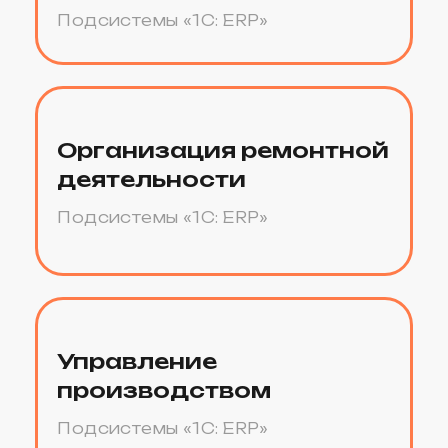
функционал под
бизнес-процессы
Готова ли ИТ-
инфраструктура
5
и пользователи
к внедрению
решения и др.
Заказать
расчет
Сравнение
конфигураций
Регламентированный учет