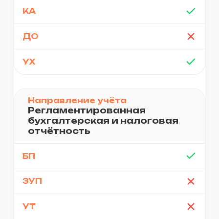
предложение
Найдем решение,
оптимальное по срокам,
качеству и бюджету,
благодаря большому
опыту работы команды
экспертов SimbirSoft в
различных сферах.
Безопасность
Учитываем требования
российских стандартов,
служб безопасности и
условия
конфиденциальности.
Предусматриваем
возможные уязвимости