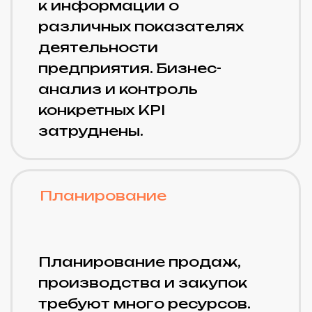
выпускаемой
материальных
продукции
запасов
компании
компании
На 15%
На 23%
Сокращение
Снижение
длительности
производственного
брака
простоев
оборудования
компании
На 22%
Сокращение трудозатрат в
различных подразделениях
компании