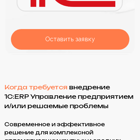
Современное и эффективное
решение для комплексной
автоматизации крупных и средних
предприятий. Продукт поддерживает
хранение и обработку значительных
объемов данных, интегрирует ресурсы
организации в единую среду. Это
позволяет принимать эффективные
управленческие решения и
осуществлять переход на новые
системы вашей компании на основе
актуальных данных.
Прозрачность бизнеса
Необходимо оперативно
получить данные и
реагировать на изменения
на всех уровнях
предприятия. Данные