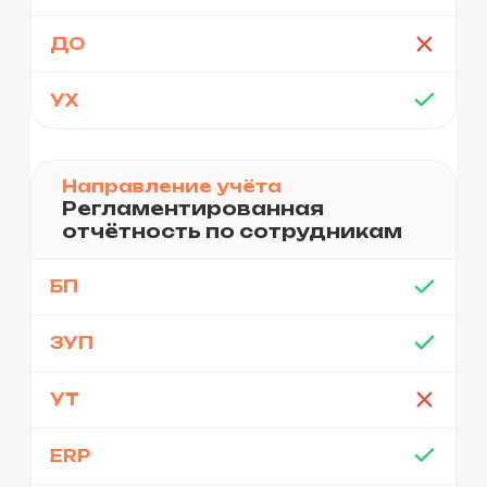
Индивидуальный
подход
Предоставляем
персонального
менеджера. Адаптируемся
под ваши процессы.
Обеспечим нужный вам
результат без лишних
затрат.
Анализ и
коммерческое