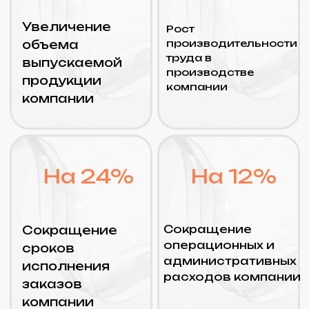
Управление продажами
Подсистемы «1C: ERP»
Управление
взаимоотношениями с
клиентами
Подсистемы «1C: ERP»
Управление закупками
Подсистемы «1C: ERP»