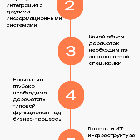
Технологии внедрения
и
этапы работ
Классическое
внедрение