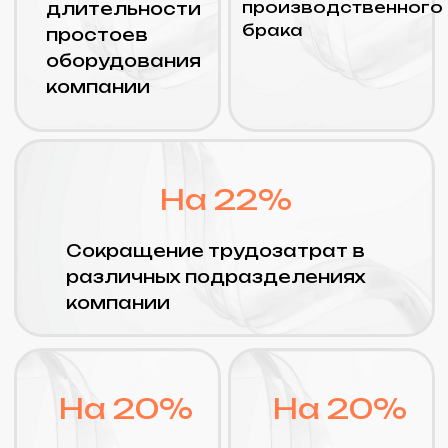
Управление финансами
и бюджетирование
Подсистемы «1C: ERP»
Казначейство
Подсистемы «1C: ERP»
Международный
финансовый учет
Подсистемы «1C: ERP»