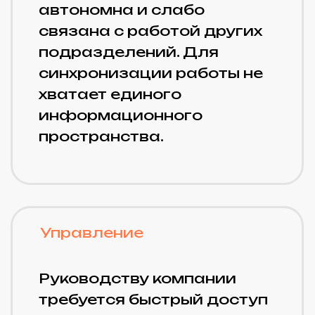
Отсутствуют инструменты
эффективного анализа и
прогнозирования,
например, единого
программного продукта
или программного
обеспечения.
Бизнес-эффекты
На 16%
На 7%
Снижение
Снижение
себестоимости
объемов