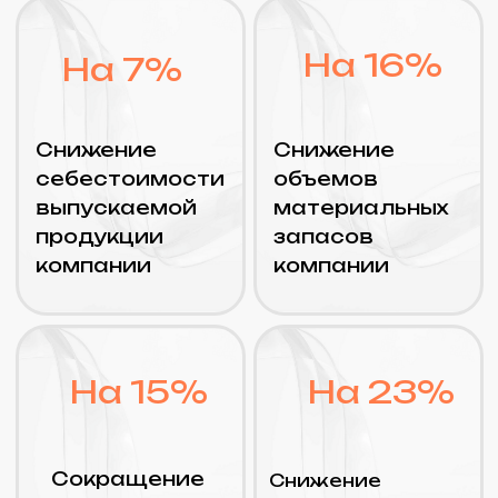
На 8%
Рост прибыли
Функциональные
возможности
Мониторинг и анализ
показателей
деятельности
предприятия
Подсистемы «1C: ERP»