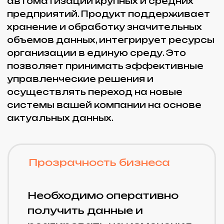
разрозненны,
противоречивы, поступают
с сильной задержкой.
Координация
Работа различных
подразделений
(производство, продажи,
закупки, бухгалтерия и др.)
автономна и слабо
связана с работой других
подразделений. Для
синхронизации работы не
хватает единого
информационного
пространства.