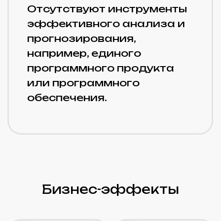
На 20%
На 20%
Увеличение
Рост
объема
производительности
труда в
выпускаемой
производстве
продукции
компании
компании
На 24%
На 12%
Сокращение
Сокращение
операционных и
сроков
административных
исполнения
расходов компании
заказов
компании