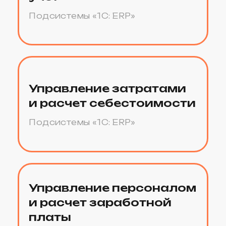
Сколько
1
необходимо
внедрить
подсистем
Потребуется ли
2
интеграция с
другими
информационными
системами
Какой объем
доработок
3
необходим из-
за отраслевой
специфики
Насколько
глубоко
4
необходимо
доработать
типовой