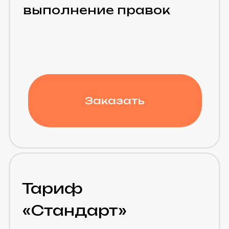
кастомизированными
решениями на
Битрикс24
Заказать
Расчитать
индивидуальный план
Не знаете, какой тариф
сопровождения выбрать?
Мы поможем определить
оптимальный формат поддержки