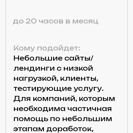
Тариф «Портал»
2 200 ₽
Стоимость часа
от 60 часов в месяц
Кому подойдет:
Крупные порталы/
сервисы с высокой
нагрузкой, клиенты,
требующие
максимального
внимания и
проактивной
поддержки. Бизнесы с