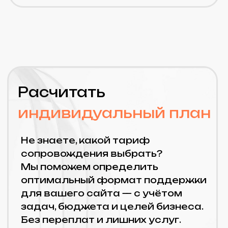
мониторинг доступности и
работоспособности ресурса/
системы
регулярное резервное
копирование данных (настройка,
контроль, хранение)
восстановление после сбоев,
ошибок или атак
обновление CMS (включая
Битрикс24) до актуальных
версий
настройка и
администрирование хостинга/
серверов
устранение технических ошибок
(конфликты модулей, баги,
ошибки кода)
оптимизация
производительности (скорость
загрузки, отклик системы)
контроль безопасности:
проверка уязвимостей,
настройка прав доступа;