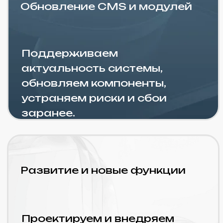
2 400 ₽
Стоимость часа
до 20 часов в месяц
Кому подойдет:
Небольшие сайты/
лендинги с низкой
нагрузкой, клиенты,
тестирующие услугу.
Для компаний, которым
необходима частичная
помощь по небольшим
этапам доработок,
выполнение правок