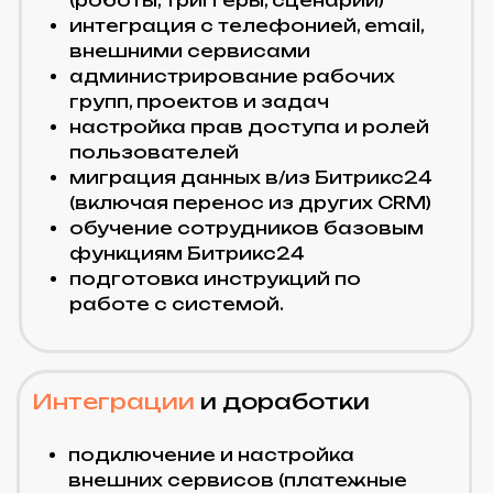
Связываем сайт с CRM, сервисами
и внутренними системами без
сбоев.
Аутсорс специалистов
Нужна команда под
конкретные задачи без
долгого найма?
Мы подключим разработчиков,
дизайнеров, интеграторов и
контент-менеджеров в удобном
для вас формате.
Аутсорс специалистов
Blueberry Digital это:
быстрое подключение к
проекту;