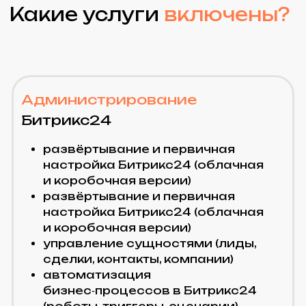
сайта и быстро решаем любые
проблемы.
UX/UI Дизайн
Адаптивные интерфейсы,
фирменный стиль, редизайн.
Улучшаем внешний вид и
удобство сайта для роста
конверсий.
СRM и системные
интеграции
Битрикс24, amoCRM, 1С, ERP,
телефония, платёжные
системы.