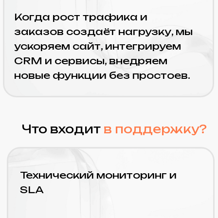
Ускоряем загрузку и отклик
системы, устраняя узкие
места и снижая нагрузку.
Исправление ошибок и баг-
фиксы
Находим и устраняем ошибки
в коде, повышая надежность
и корректную работу
системы.