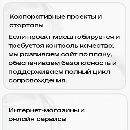
ускоряем сайт, интегрируем
CRM и сервисы, внедряем
новые функции без простоев.
Что входит
в поддержку?
Технический мониторинг и
SLA
Поддерживаем
стабильность системы,
отслеживаем сбои,
соблюдаем SLA и быстро
реагируем.
Оптимизация
производительности