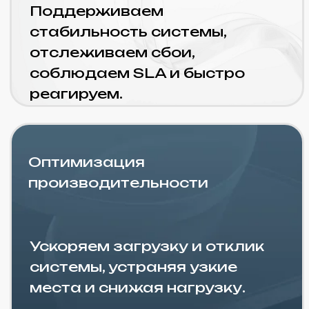
Обновление CMS и модулей
Поддерживаем
актуальность системы,
обновляем компоненты,
устраняем риски и сбои
заранее.
Развитие и новые функции
Проектируем и внедряем
новый функционал
без потери стабильности
системы.