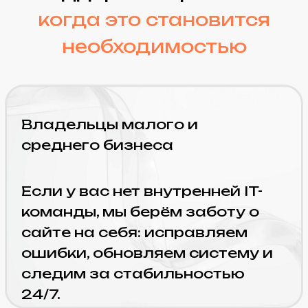
ошибки, обновляем систему и
следим за стабильностью
24/7.
Корпоративные проекты и
стартапы
Если проект масштабируется и
требуется контроль качества,
мы развиваем сайт по плану,
обеспечиваем безопасность и
поддерживаем полный цикл
сопровождения.
Интернет-магазины и
онлайн-сервисы
Когда рост трафика и
заказов создаёт нагрузку, мы