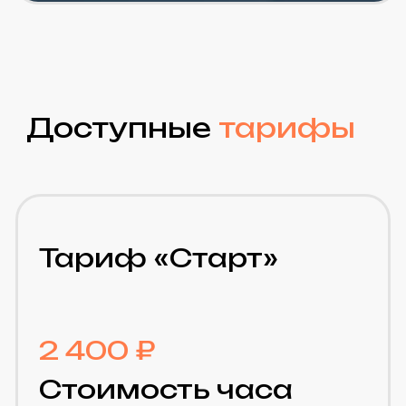
Средние сайты/
интернет-магазины с
регулярной
активностью, клиенты,
нуждающиеся в
комплексной
поддержке. Компании,
которые перевели
сопровождение на
аутсорс
Заказать