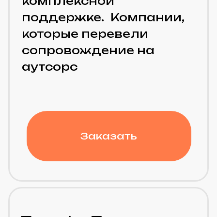
Администрирование
Битрикс24
развёртывание и первичная
настройка Битрикс24 (облачная
и коробочная версии)
развёртывание и первичная
настройка Битрикс24 (облачная
и коробочная версии)
управление сущностями (лиды,
сделки, контакты, компании)
автоматизация
бизнес‑процессов в Битрикс24
(роботы, триггеры, сценарии)
интеграция с телефонией, email,
внешними сервисами
администрирование рабочих
групп, проектов и задач
настройка прав доступа и ролей
пользователей
миграция данных в/из Битрикс24
(включая перенос из других CRM)
обучение сотрудников базовым
функциям Битрикс24
подготовка инструкций по