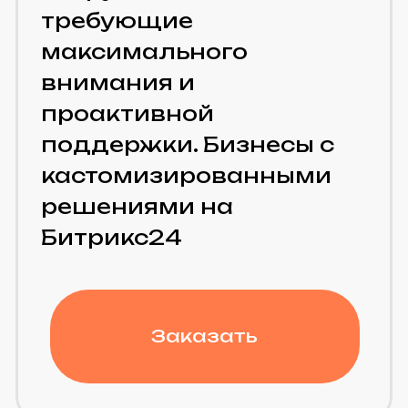
адаптация дизайна под
мобильные устройства
настройка форм обратной
связи и онлайн‑заявлений
подключение и настройка
модулей (поиск, фильтрация,
корзина)
поддержка личных кабинетов и
клиентских порталов
тестирование новых функций
перед запуском;
Дополнительные
технические
услуги
перенос сайтов/систем на
новый хостинг или платформу
консультация по технической
архитектуре и
масштабированию
сопровождение при обновлении
критически важных компонентов
(PHP, базы данных);
Техническое
сопровождение