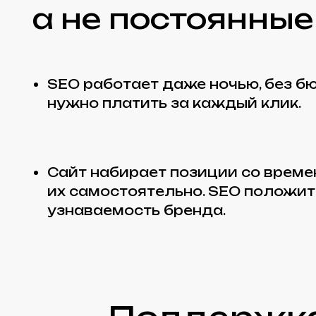
Сайт набирает позиции со временем 
их самостоятельно. SEO положительн
узнаваемость бренда.
Поддержка 
Быстро вносим любые
Обновляем
правки: тексты, товары,
без от
блоки
бюд