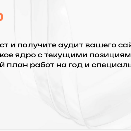
вые
30 дней работы
еля 2
неделя 3
приборов»
Стратегия и смыслы
Что делаем:
 Метрики и
✓ Сбор и кластеризация
ядра (СЯ)
 (Я/G)
✓ Настройка Topvisor
регионов
✓ Глубокий аудит