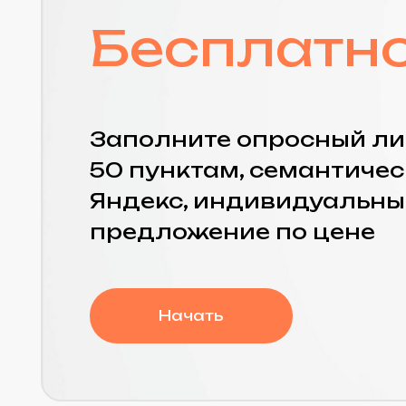
Начать
Пер
неделя 1
нед
Фундамент и безопасность
Настройка «
Что делаем:
Что делаем:
✓ Интервью
✓ Настройка
✓ Аудит доступов
целей
✓ Бэкап сайта
✓ Вебмастеры
✓ Проверка на вирусы
✓ Привязка 