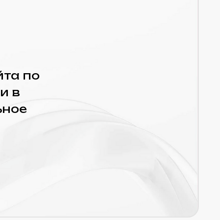
неделя 4
Активные внедрения
Что делаем:
✓ Массовые мета-теги
✓ Оптимизация до 10
разделов (LSI)
✓ 5 экспертных