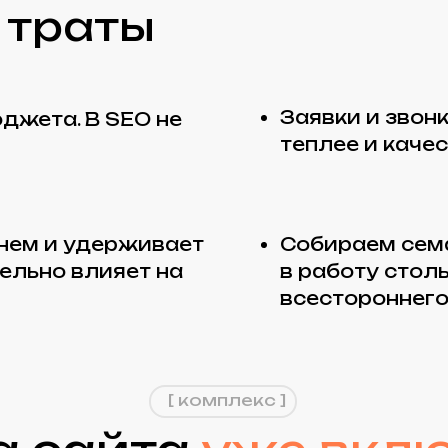
и удерживает
Собираем семантическо
о влияет на
в работу столько запро
всестороннего продвиж
[ комплекс ]
сайта
уже включен
 под задачи
Устраняем тех.
дельного
проблемы, даже
жета
нестандартные