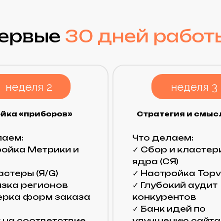
форм заказа
конкурентов
✓ Банк идей по
соответствие
улучшению сайта
едели:
Видим
Результат недели:
вие клиента на
Утвержден план захвата
ТОПа.
алитика
✓ Съем позиций
✓ Анализ траф
ь внедрения
✓ Подготовка де
ества часов
и закрывающих 
ояния сайта и