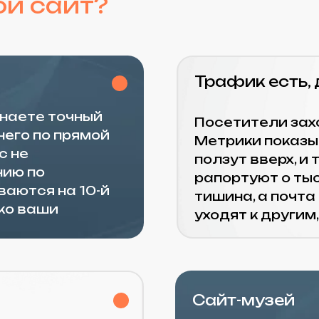
Трафик есть, денег не
те точный
Посетители заходят, но н
по прямой
Метрики показывают бодр
ползут вверх, и текущие 
о
рапортуют о тысячах визи
я на 10-й
тишина, а почта пуста. Лю
аши
уходят к другим, не остав
Сайт-музей
У бизнеса есть современн
счезают.
который нравится директо
чке»
на него заходят только с
 деньги в
вложили 300-500к в разра
лько
мертвым грузом. Дизайне
лик
повалят, но тишина.
ересыхает.