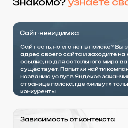
Сайт-невидимка
Сайт есть, но его нет в поиске? Вы знае
адрес своего сайта и заходите на него 
ссылке, но для остального мира вас не
существует. Попытки найти компанию п
названию услуг в Яндексе заканчиваютс
странице поиска, где «живут» только в
конкуренты
Зависимость от контекста
Как только выключаем Директ, заказы и
Ваш бизнес живет на «искусственной по
платного трафика. Пока вы закидываете
рекламный кабинет, звонки идут. Как то
бюджет заканчивается или ставка за к
взлетает — поток клиентов мгновенно п