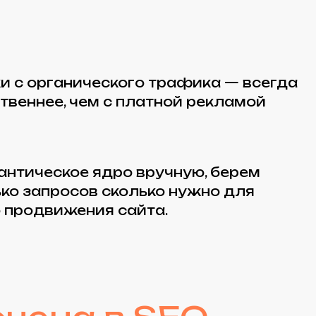
е ядро вручную, берем
сов сколько нужно для
ения сайта.
а в SEO
Вам не нужен
отдельный
программист