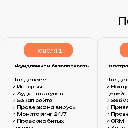
✓ Мониторинг 24/7
✓ Проверка 
✓ Проверка битых
и CRM
ссылок
✓ Аудит на 
законам РФ
Результат н
Результат недели:
Сайт
каждое дейст
под полным контролем и
сайте.
защитой.
Отчетность и ан
Важно:
Точный объем работ и скорост
зависят от выбранного тарифа (колич
команды), текущего технического сост