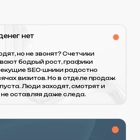
т
е звонят? Счетчики
ый рост, графики
SEO-шники радостно
тов. Но в отделе продаж
ди заходят, смотрят и
ляя даже следа.
ый, дорогой сайт,
ру и жене директора. Но
отрудники компании. Мы
ботку, а он висит
ры обещали, что клиенты