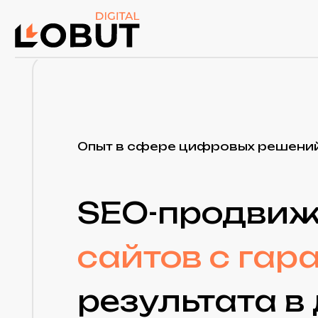
Опыт в сфере цифровых решений
c 20
SEO-продвиже
сайтов с гаран
результата в д