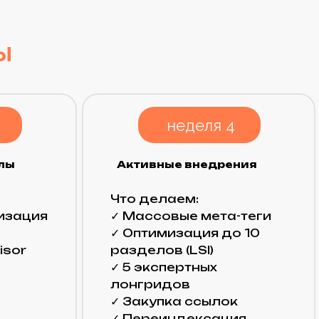
лонгридов
✓ Закупка ссылок
✓ Переиндексация
Результат недели:
Первые
изменения уже видны
поисковикам.
ика
тального отчета
документов.