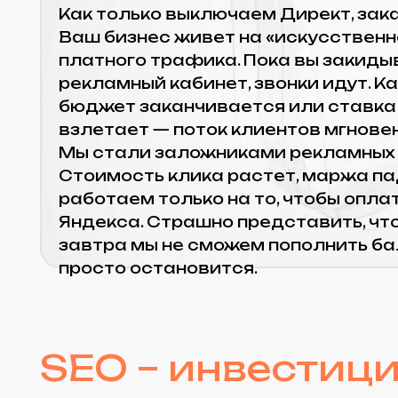
Мы стали заложниками рекламных сист
Стоимость клика растет, маржа падает,
работаем только на то, чтобы оплатить 
Яндекса. Страшно представить, что буде
завтра мы не сможем пополнить баланс
просто остановится.
SEO – инвестиция 
а не постоянные т
SEO работает даже ночью, без бюджет
нужно платить за каждый клик.