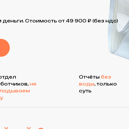
и. Стоимость от 49 900 ₽ (без ндс)
л
Отчёты
без
иков,
не
воды
, только
ваем
суть
сайт?