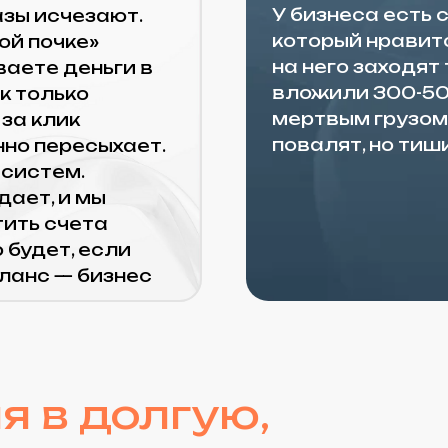
ем.
 и мы
счета
т, если
 — бизнес
в долгую,
раты
Заявки и звонки с орга
а. В SEO не
теплее и качественнее,