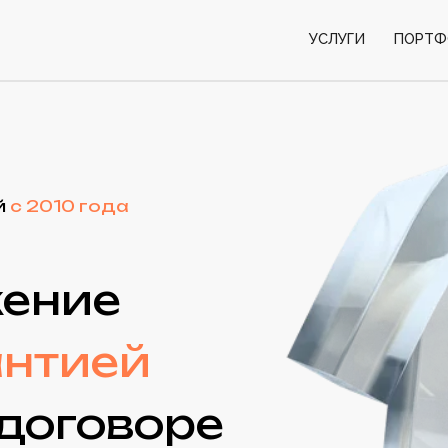
УСЛУГИ
ПОРТФОЛИО
КОН
10 года
ние
тией
оговоре