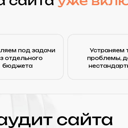
удит сайта
 получите аудит вашего сайта по
 ядро с текущими позициями в
ан работ на год и специальное