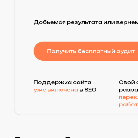
Добьемся результата или вернем деньг
Получить бесплатный аудит
Поддержка сайта
Свой отде
уже включена
в SEO
разработч
переклады
работу
Знакомо?
узнаете свой 