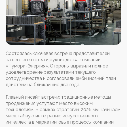
Состоялась ключевая встреча представителей
нашего агентства и руководства компании
«Пумори-Энергия». Стороны выразили полное
удовлетворение результатами текущего
сотрудничества и согласовали амбициозный план
действий на ближайшие два года.
Главный инсайт встречи: традиционные методы
продвижения уступают место высоким
технологиям. В рамках стратегии-2026 мы начинаем
масштабную интеграцию искусственного
интеллекта в маркетинговые процессы компании.